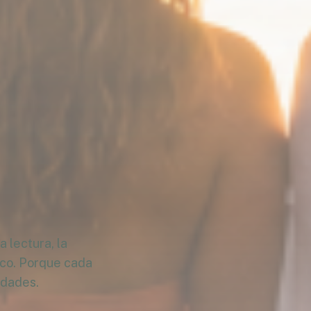
 lectura, la
ico. Porque cada
idades.