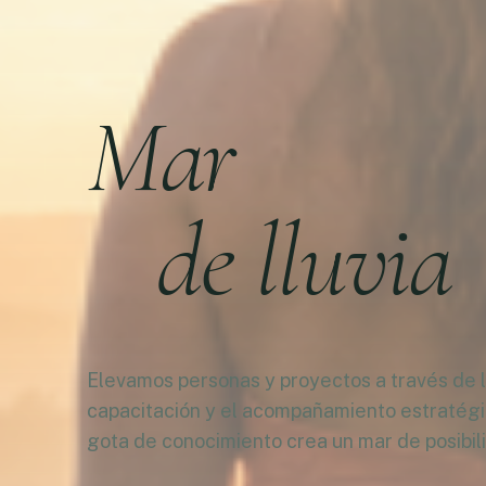
Mar
de lluvia
Elevamos personas y proyectos a través de la
capacitación y el acompañamiento estratég
gota de conocimiento crea un mar de posibil