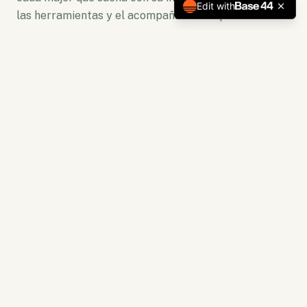
Edit with
las herramientas y el acompañamiento para florecer.
No somos solo una plataforma. Somos un ecosistema
de crecimiento donde la lectura se convierte en
acción y la capacitación en resultados tangibles.