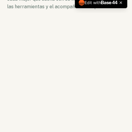
Edit with
las herramientas y el acompañamiento para florecer.
No somos solo una plataforma. Somos un ecosistema
de crecimiento donde la lectura se convierte en
acción y la capacitación en resultados tangibles.