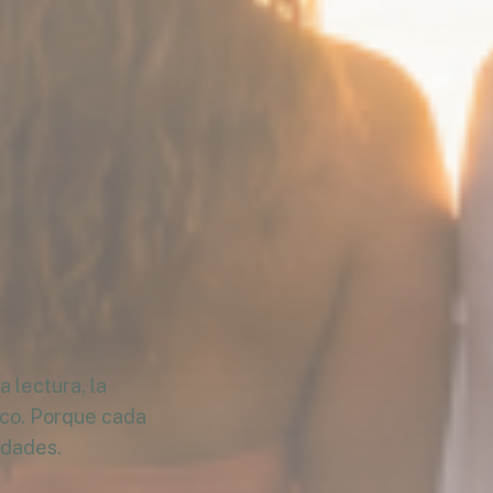
 lectura, la
ico. Porque cada
idades.