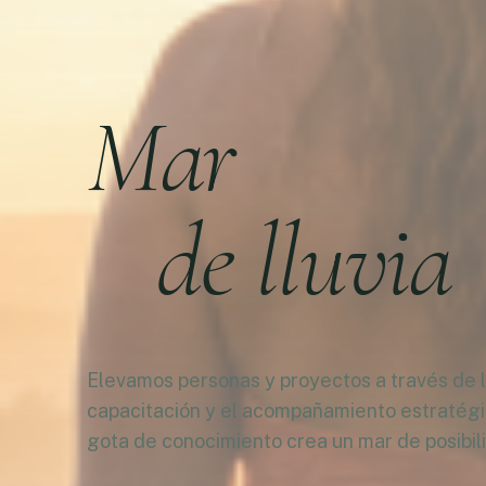
Mar
de lluvia
Elevamos personas y proyectos a través de la
capacitación y el acompañamiento estratég
gota de conocimiento crea un mar de posibil