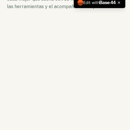
Edit with
las herramientas y el acompañamiento para florecer.
No somos solo una plataforma. Somos un ecosistema
de crecimiento donde la lectura se convierte en
acción y la capacitación en resultados tangibles.