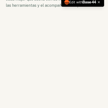
Edit with
las herramientas y el acompañamiento para florecer.
No somos solo una plataforma. Somos un ecosistema
de crecimiento donde la lectura se convierte en
acción y la capacitación en resultados tangibles.