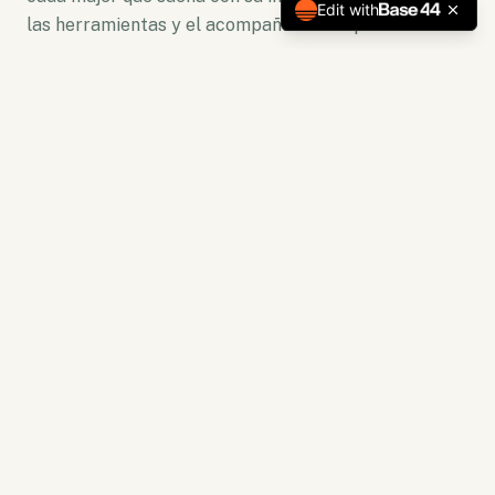
Edit with
las herramientas y el acompañamiento para florecer.
No somos solo una plataforma. Somos un ecosistema
de crecimiento donde la lectura se convierte en
acción y la capacitación en resultados tangibles.