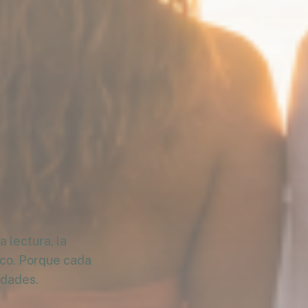
 lectura, la
ico. Porque cada
idades.