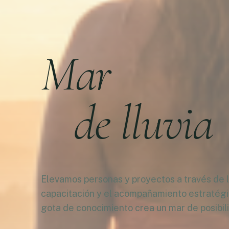
Mar
de lluvia
Elevamos personas y proyectos a través de la
capacitación y el acompañamiento estratég
gota de conocimiento crea un mar de posibil