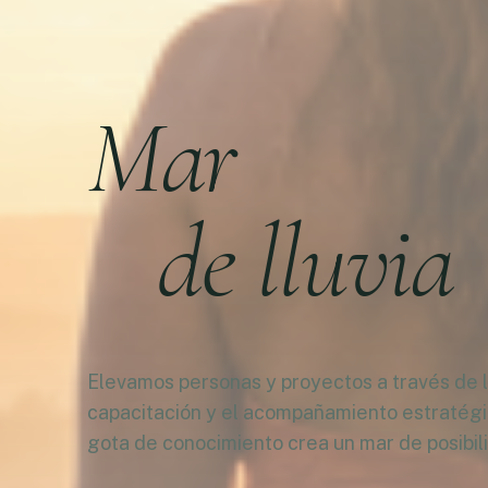
Mar
de lluvia
Elevamos personas y proyectos a través de la
capacitación y el acompañamiento estratég
gota de conocimiento crea un mar de posibil