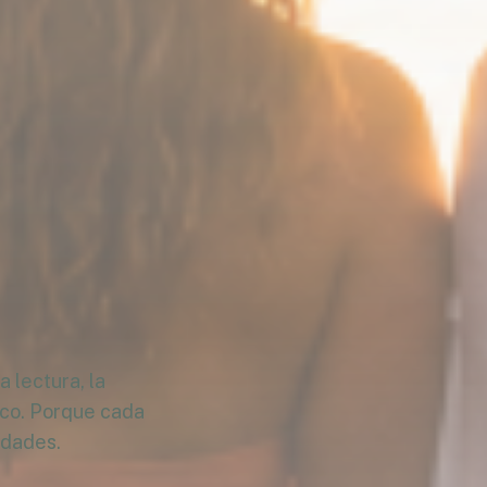
 lectura, la
ico. Porque cada
idades.