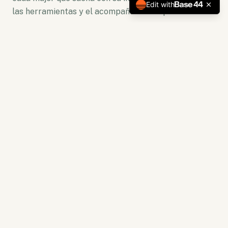
Edit with
las herramientas y el acompañamiento para florecer.
No somos solo una plataforma. Somos un ecosistema
de crecimiento donde la lectura se convierte en
acción y la capacitación en resultados tangibles.