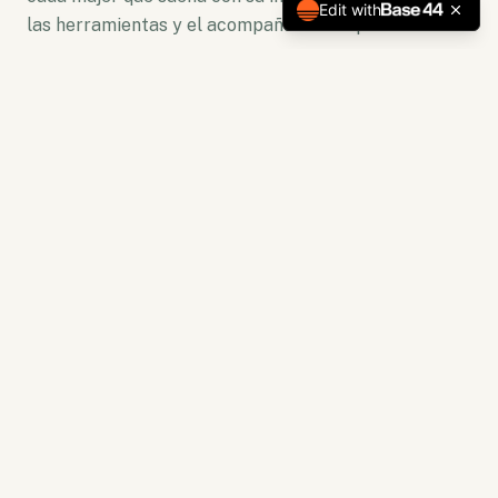
Edit with
las herramientas y el acompañamiento para florecer.
No somos solo una plataforma. Somos un ecosistema
de crecimiento donde la lectura se convierte en
acción y la capacitación en resultados tangibles.