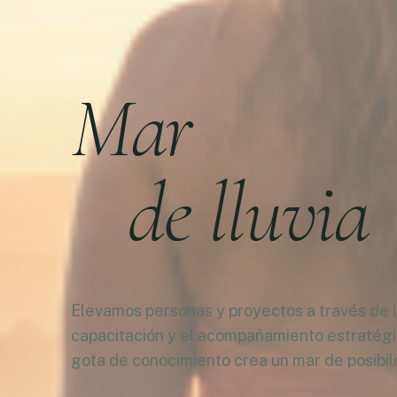
Mar
de lluvia
Elevamos personas y proyectos a través de la
capacitación y el acompañamiento estratég
gota de conocimiento crea un mar de posibil