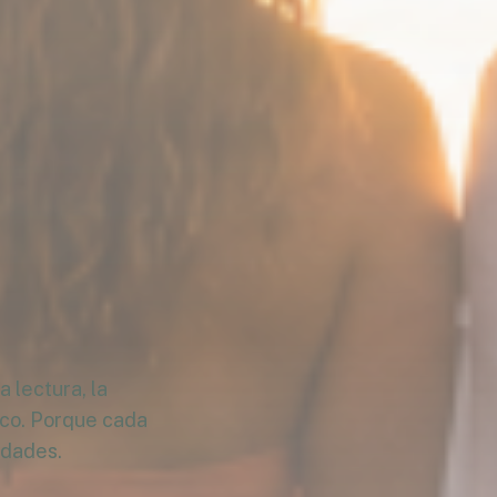
 lectura, la
ico. Porque cada
idades.