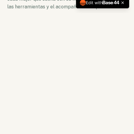
Edit with
las herramientas y el acompañamiento para florecer.
No somos solo una plataforma. Somos un ecosistema
de crecimiento donde la lectura se convierte en
acción y la capacitación en resultados tangibles.