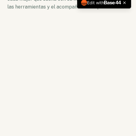
Edit with
las herramientas y el acompañamiento para florecer.
No somos solo una plataforma. Somos un ecosistema
de crecimiento donde la lectura se convierte en
acción y la capacitación en resultados tangibles.