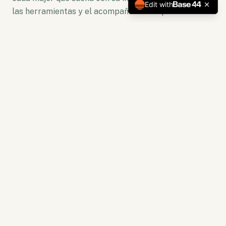
Edit with
las herramientas y el acompañamiento para florecer.
No somos solo una plataforma. Somos un ecosistema
de crecimiento donde la lectura se convierte en
acción y la capacitación en resultados tangibles.