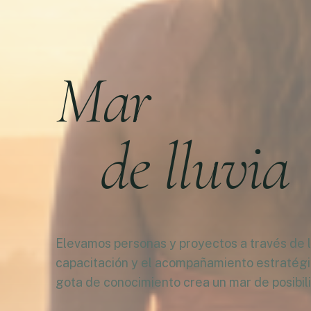
Mar
de lluvia
Elevamos personas y proyectos a través de la
capacitación y el acompañamiento estratég
gota de conocimiento crea un mar de posibil