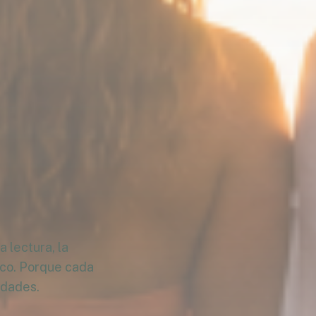
 lectura, la
ico. Porque cada
idades.