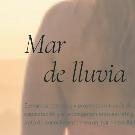
Mar
de lluvia
Elevamos personas y proyectos a través de la
capacitación y el acompañamiento estratég
gota de conocimiento crea un mar de posibil