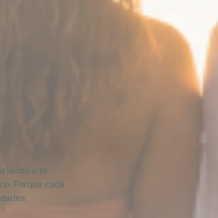
 lectura, la
ico. Porque cada
idades.