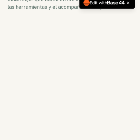
Edit with
las herramientas y el acompañamiento para florecer.
No somos solo una plataforma. Somos un ecosistema
de crecimiento donde la lectura se convierte en
acción y la capacitación en resultados tangibles.