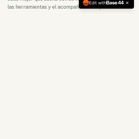
Edit with
las herramientas y el acompañamiento para florecer.
No somos solo una plataforma. Somos un ecosistema
de crecimiento donde la lectura se convierte en
acción y la capacitación en resultados tangibles.