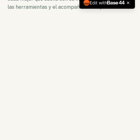
Edit with
las herramientas y el acompañamiento para florecer.
No somos solo una plataforma. Somos un ecosistema
de crecimiento donde la lectura se convierte en
acción y la capacitación en resultados tangibles.