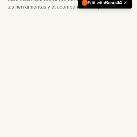
Edit with
las herramientas y el acompañamiento para florecer.
No somos solo una plataforma. Somos un ecosistema
de crecimiento donde la lectura se convierte en
acción y la capacitación en resultados tangibles.