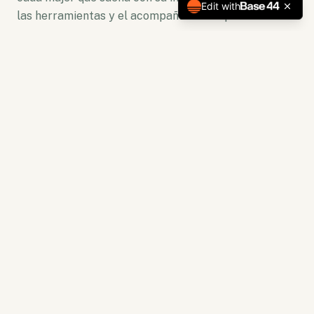
Edit with
las herramientas y el acompañamiento para florecer.
No somos solo una plataforma. Somos un ecosistema
de crecimiento donde la lectura se convierte en
acción y la capacitación en resultados tangibles.