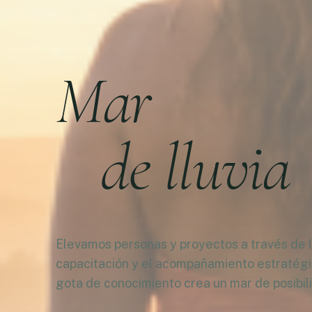
Mar
de lluvia
Elevamos personas y proyectos a través de la
capacitación y el acompañamiento estratég
gota de conocimiento crea un mar de posibil