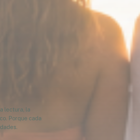
 lectura, la
ico. Porque cada
idades.