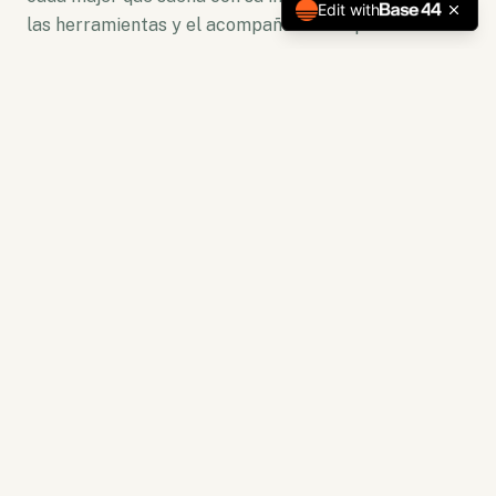
Edit with
las herramientas y el acompañamiento para florecer.
No somos solo una plataforma. Somos un ecosistema
de crecimiento donde la lectura se convierte en
acción y la capacitación en resultados tangibles.