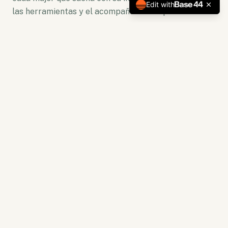
Edit with
las herramientas y el acompañamiento para florecer.
No somos solo una plataforma. Somos un ecosistema
de crecimiento donde la lectura se convierte en
acción y la capacitación en resultados tangibles.