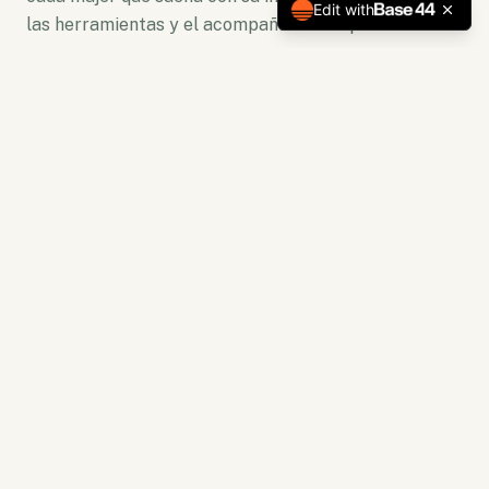
Edit with
las herramientas y el acompañamiento para florecer.
No somos solo una plataforma. Somos un ecosistema
de crecimiento donde la lectura se convierte en
acción y la capacitación en resultados tangibles.