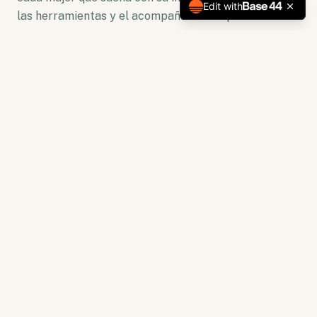
Edit with
las herramientas y el acompañamiento para florecer.
No somos solo una plataforma. Somos un ecosistema
de crecimiento donde la lectura se convierte en
acción y la capacitación en resultados tangibles.