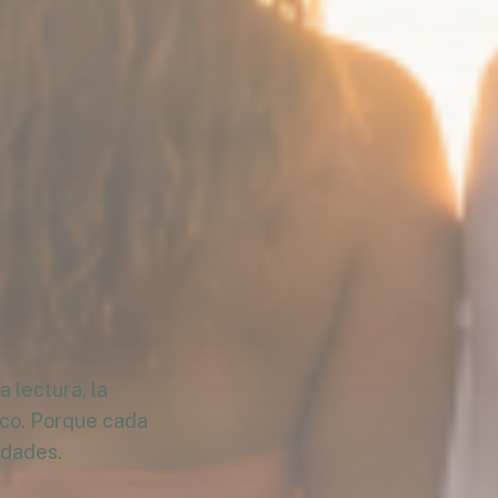
 lectura, la
ico. Porque cada
idades.