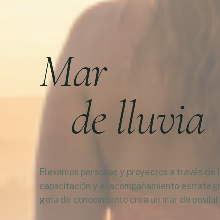
Mar
de lluvia
Elevamos personas y proyectos a través de la
capacitación y el acompañamiento estratég
gota de conocimiento crea un mar de posibil