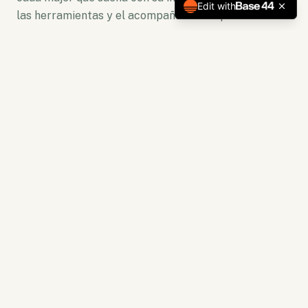
Edit with
las herramientas y el acompañamiento para florecer.
No somos solo una plataforma. Somos un ecosistema
de crecimiento donde la lectura se convierte en
acción y la capacitación en resultados tangibles.