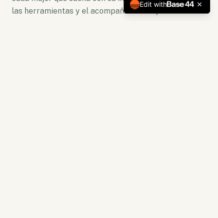
Edit with
las herramientas y el acompañamiento para florecer.
No somos solo una plataforma. Somos un ecosistema
de crecimiento donde la lectura se convierte en
acción y la capacitación en resultados tangibles.