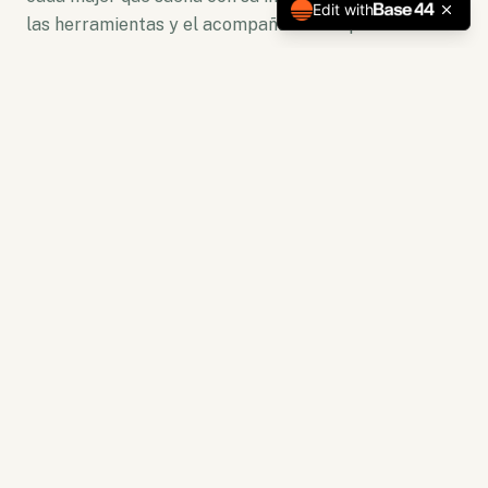
Edit with
las herramientas y el acompañamiento para florecer.
No somos solo una plataforma. Somos un ecosistema
de crecimiento donde la lectura se convierte en
acción y la capacitación en resultados tangibles.