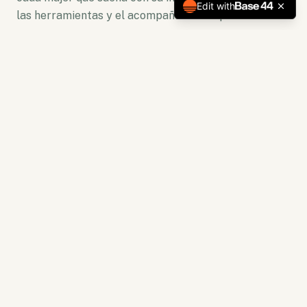
Edit with
las herramientas y el acompañamiento para florecer.
No somos solo una plataforma. Somos un ecosistema
de crecimiento donde la lectura se convierte en
acción y la capacitación en resultados tangibles.